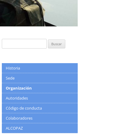
Buscar:
Historia
Sede
Organización
Autoridades
Código de conducta
Colaboradores
ALCOPAZ