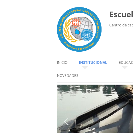
Escue
Centro de capa
INICIO
INSTITUCIONAL
EDUCAC
HISTORIA
EDUCAC
NOVEDADES
SEDE
ALUM
ORGANIZACIÓN
INSTR
AUTORIDADES
CÓDIGO DE CONDUCTA