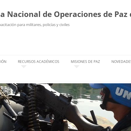
la Nacional de Operaciones de Paz
citación para militares, policías y civiles
Saltar
al
contenido
IÓN
RECURSOS ACADÉMICOS
MISIONES DE PAZ
NOVEDADE
IÓN A DISTANCIA
AULAS
FALLECIDOS
NOS
BIBLIOTECA
MISIONES ACTUALES
TEXTOS
UCTORES
MISIONES CUMPLIDAS
IMÁGENES
DISTINTIVOS
VIDEOS
OFICIALES DE ESTADO MAYOR,
OBSERVADORES MILITARES Y