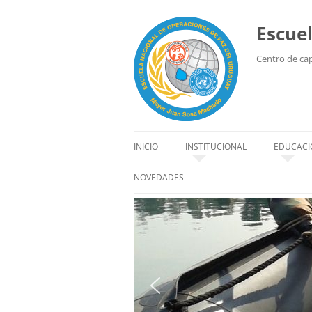
Escue
Centro de capa
INICIO
INSTITUCIONAL
EDUCACI
HISTORIA
EDUCACI
NOVEDADES
SEDE
ALUMN
ORGANIZACIÓN
INSTRU
AUTORIDADES
CÓDIGO DE CONDUCTA