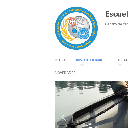
Escue
Centro de capa
INICIO
INSTITUCIONAL
EDUCAC
HISTORIA
EDUCAC
NOVEDADES
SEDE
ALUM
ORGANIZACIÓN
INSTR
AUTORIDADES
CÓDIGO DE CONDUCTA