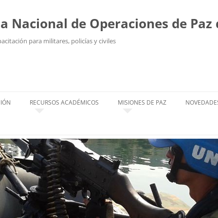
la Nacional de Operaciones de Paz
citación para militares, policías y civiles
Saltar
al
contenido
IÓN
RECURSOS ACADÉMICOS
MISIONES DE PAZ
NOVEDADE
IÓN A DISTANCIA
AULAS
FALLECIDOS
NOS
BIBLIOTECA
MISIONES ACTUALES
TEXTOS
UCTORES
MISIONES CUMPLIDAS
IMÁGENES
DISTINTIVOS
VIDEOS
OFICIALES DE ESTADO MAYOR,
OBSERVADORES MILITARES Y