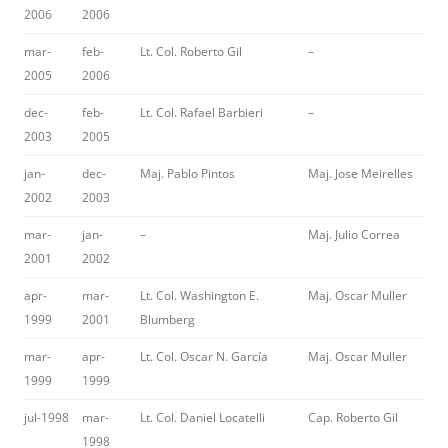
2006
2006
mar-
feb-
Lt. Col. Roberto Gil
–
2005
2006
dec-
feb-
Lt. Col. Rafael Barbieri
–
2003
2005
jan-
dec-
Maj. Pablo Pintos
Maj. Jose Meirelles
2002
2003
mar-
jan-
–
Maj. Julio Correa
2001
2002
apr-
mar-
Lt. Col. Washington E.
Maj. Oscar Muller
1999
2001
Blumberg
mar-
apr-
Lt. Col. Oscar N. García
Maj. Oscar Muller
1999
1999
jul-1998
mar-
Lt. Col. Daniel Locatelli
Cap. Roberto Gil
1998