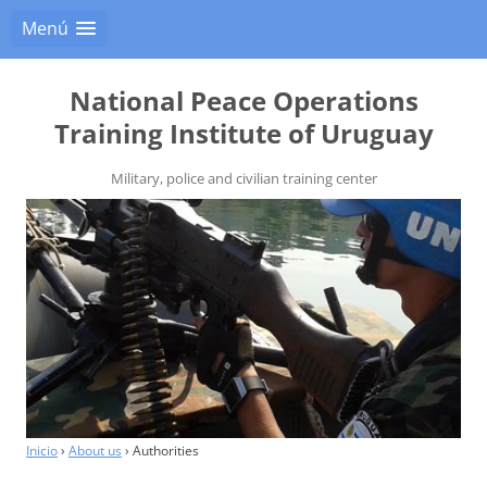
Menú
National Peace Operations
Training Institute of Uruguay
Military, police and civilian training center
Inicio
›
About us
›
Authorities