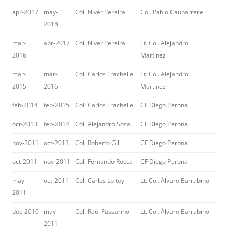
apr-2017
may-
Col. Niver Pereira
Col. Pablo Caubarrere
2018
mar-
apr-2017
Col. Niver Pereira
Lt. Col. Alejandro
2016
Martínez
mar-
mar-
Col. Carlos Frachelle
Lt. Col. Alejandro
2015
2016
Martínez
feb-2014
feb-2015
Col. Carlos Frachelle
CF Diego Perona
oct-2013
feb-2014
Col. Alejandro Sosa
CF Diego Perona
nov-2011
oct-2013
Col. Roberto Gil
CF Diego Perona
oct-2011
nov-2011
Col. Fernando Rocca
CF Diego Perona
may-
oct-2011
Col. Carlos Loitey
Lt. Col. Álvaro Barrabino
2011
dec-2010
may-
Col. Raúl Passarino
Lt. Col. Álvaro Barrabino
2011