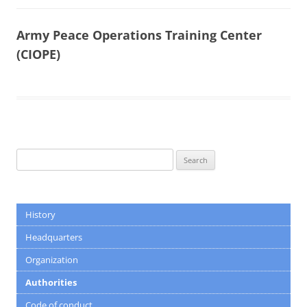
Army Peace Operations Training Center
(CIOPE)
Search
for:
History
Headquarters
Organization
Authorities
Code of conduct