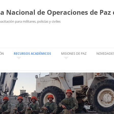
la Nacional de Operaciones de Paz
citación para militares, policías y civiles
Saltar
al
contenido
ÓN
RECURSOS ACADÉMICOS
MISIONES DE PAZ
NOVEDADE
ÓN A DISTANCIA
AULAS
FALLECIDOS
OS
BIBLIOTECA
MISIONES ACTUALES
TEXTOS
CTORES
MISIONES CUMPLIDAS
IMÁGENES
DISTINTIVOS
VIDEOS
OFICIALES DE ESTADO MAYOR,
OBSERVADORES MILITARES Y