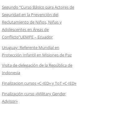
Segundo “Curso Básico para Actores de
Seguridad en la Prevención del
Reclutamiento de Niños, Niñas y
Adolescentes en Áreas de
Conflicto”UEMPE – Ecuador
Uruguay: Referente Mundial en
Protección Infantil en Misiones de Paz
Visita de delegación de la República de
Indonesia
Finalizacion cursos «C-IED» y ToT «C-IED»
Finalización curso «Military Gender
Advisor»