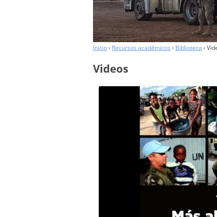
COLABORADORES
Inicio
›
Recursos académicos
›
Biblioteca
›
Vid
Videos