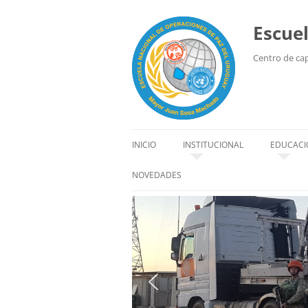
Escue
Centro de capa
INICIO
INSTITUCIONAL
EDUCACI
HISTORIA
EDUCACI
NOVEDADES
SEDE
ALUMN
ORGANIZACIÓN
INSTRU
AUTORIDADES
CÓDIGO DE CONDUCTA