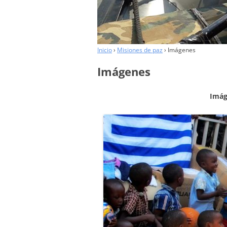
COLABORADORES
Inicio
›
Misiones de paz
›
Imágenes
Imágenes
Imág