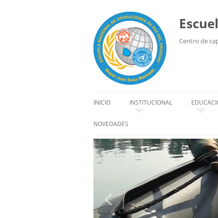
Escue
Centro de capa
INICIO
INSTITUCIONAL
EDUCACI
HISTORIA
EDUCACI
NOVEDADES
SEDE
ALUMN
ORGANIZACIÓN
INSTRU
AUTORIDADES
CÓDIGO DE CONDUCTA