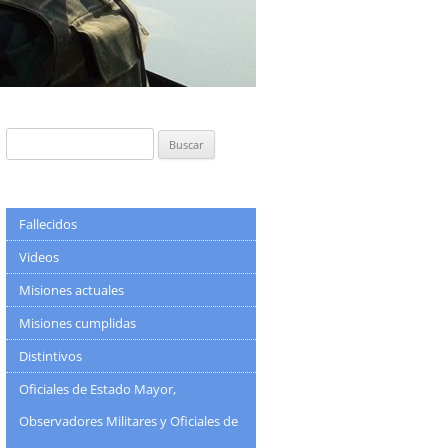
Buscar:
Fallecidos
Videos
Misiones actuales
Misiones cumplidas
Distintivos
Oficiales de Estado Mayor,
Observadores Militares y Oficiales de