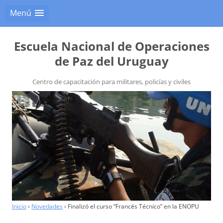
Menú
Escuela Nacional de Operaciones
de Paz del Uruguay
Centro de capacitación para militares, policías y civiles
Inicio
›
Novedades
›
Finalizó el curso “Francés Técnico” en la ENOPU