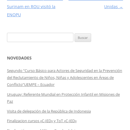
de
Surinam en ROU visitó la
Unidas
→
entradas
ENOPU
Buscar:
NOVEDADES
Segundo “Curso Básico para Actores de Seguridad en la Prevención
del Reclutamiento de Niños, Niñas y Adolescentes en Áreas de
Conflicto”UEMPE – Ecuador
Uruguay: Referente Mundial en Protección Infantil en Misiones de
Paz
Visita de delegación de la República de Indonesia
Finalizacion cursos «C-IED» y ToT «C-IED»