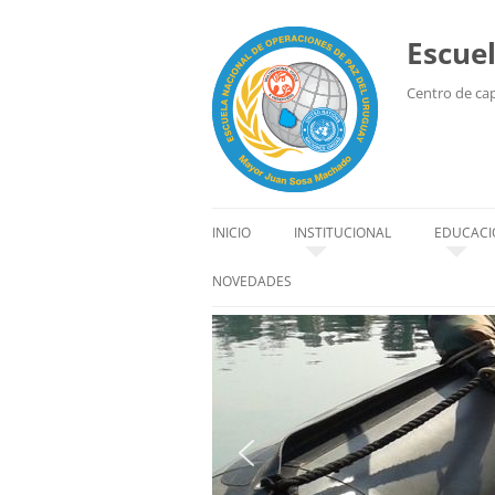
Escue
Centro de capa
INICIO
INSTITUCIONAL
EDUCACI
HISTORIA
EDUCACI
NOVEDADES
SEDE
ALUMN
ORGANIZACIÓN
INSTRU
AUTORIDADES
CÓDIGO DE CONDUCTA