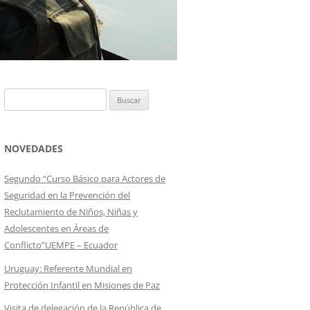
Buscar:
NOVEDADES
Segundo “Curso Básico para Actores de
Seguridad en la Prevención del
Reclutamiento de Niños, Niñas y
Adolescentes en Áreas de
Conflicto”UEMPE – Ecuador
Uruguay: Referente Mundial en
Protección Infantil en Misiones de Paz
Visita de delegación de la República de