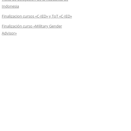
Indonesia
Finalizacion cursos «C-IED» y ToT «C-IED»
Finalización curso «Military Gender
Advisor»