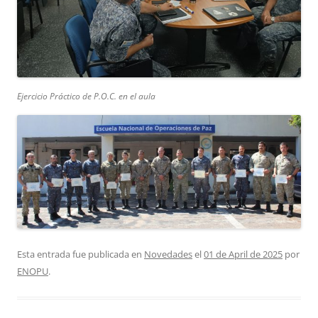
Ejercicio Práctico de P.O.C. en el aula
Esta entrada fue publicada en
Novedades
el
01 de April de 2025
por
ENOPU
.