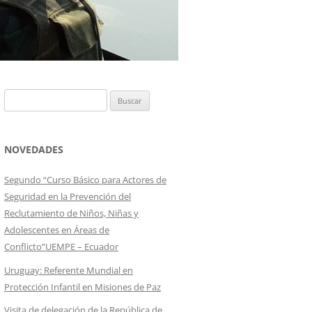
Buscar:
NOVEDADES
Segundo “Curso Básico para Actores de
Seguridad en la Prevención del
Reclutamiento de Niños, Niñas y
Adolescentes en Áreas de
Conflicto”UEMPE – Ecuador
Uruguay: Referente Mundial en
Protección Infantil en Misiones de Paz
Visita de delegación de la República de