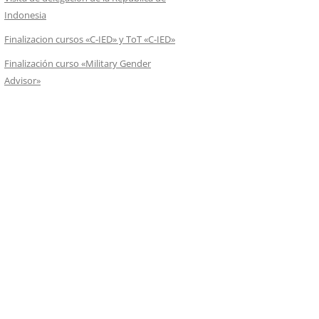
Indonesia
Finalizacion cursos «C-IED» y ToT «C-IED»
Finalización curso «Military Gender
Advisor»