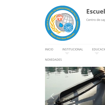
Escue
Centro de capa
INICIO
INSTITUCIONAL
EDUCACI
HISTORIA
EDUCACI
NOVEDADES
SEDE
ALUMN
ORGANIZACIÓN
INSTRU
AUTORIDADES
CÓDIGO DE CONDUCTA