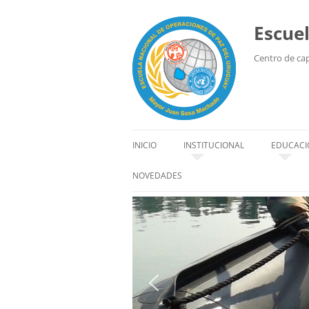
Escue
Centro de capa
INICIO
INSTITUCIONAL
EDUCACI
HISTORIA
EDUCACI
NOVEDADES
SEDE
ALUMN
ORGANIZACIÓN
INSTRU
AUTORIDADES
CÓDIGO DE CONDUCTA