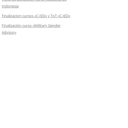
Indonesia
Finalizacion cursos «C-IED» y ToT «C-IED»
Finalización curso «Military Gender
Advisor»