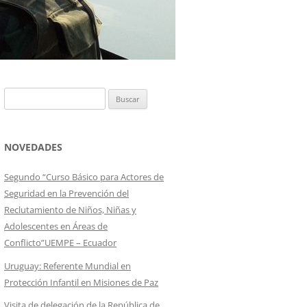
Buscar:
NOVEDADES
Segundo “Curso Básico para Actores de
Seguridad en la Prevención del
Reclutamiento de Niños, Niñas y
Adolescentes en Áreas de
Conflicto”UEMPE – Ecuador
Uruguay: Referente Mundial en
Protección Infantil en Misiones de Paz
Visita de delegación de la República de