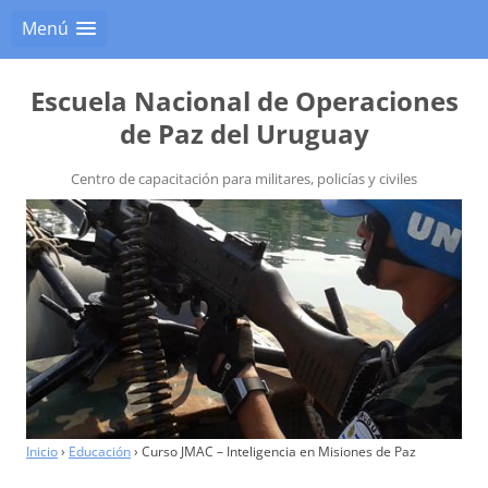
Menú
Escuela Nacional de Operaciones
de Paz del Uruguay
Centro de capacitación para militares, policías y civiles
Inicio
›
Educación
›
Curso JMAC – Inteligencia en Misiones de Paz