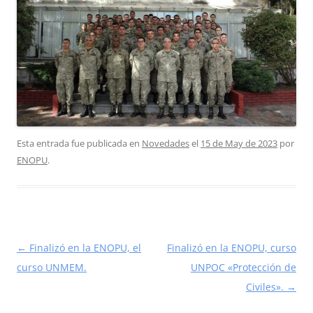
Esta entrada fue publicada en
Novedades
el
15 de May de 2023
por
ENOPU
.
Navegación
←
Finalizó en la ENOPU, el
Finalizó en la ENOPU, curso
de
curso UNMEM.
UNPOC «Protección de
entradas
Civiles».
→