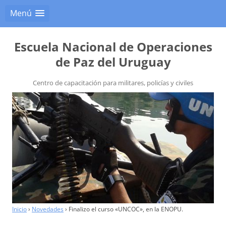
Menú
Escuela Nacional de Operaciones
de Paz del Uruguay
Centro de capacitación para militares, policías y civiles
Inicio
›
Novedades
›
Finalizo el curso «UNCOC», en la ENOPU.