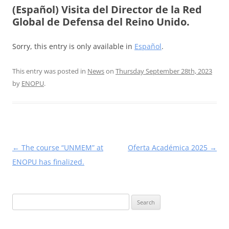
(Español) Visita del Director de la Red
Global de Defensa del Reino Unido.
Sorry, this entry is only available in
Español
.
This entry was posted in
News
on
Thursday September 28th, 2023
by
ENOPU
.
Post
←
The course “UNMEM” at
Oferta Académica 2025
→
navigation
ENOPU has finalized.
Search
for: