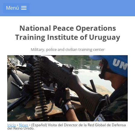
Menú
National Peace Operations
Training Institute of Uruguay
Military, police and civilian training center
Inicio
›
News
›
(Español) Visita del Director de la Red Global de Defensa
del Reino Unido.