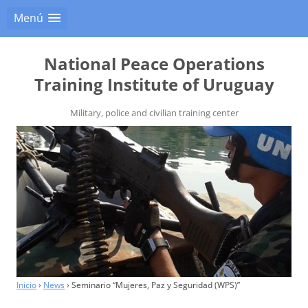
Menú
National Peace Operations
Training Institute of Uruguay
Military, police and civilian training center
Inicio
›
News
›
Seminario “Mujeres, Paz y Seguridad (WPS)”