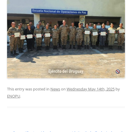
This entry was posted in
News
on
Wednesday May 14th, 2025
by
ENOPU
.