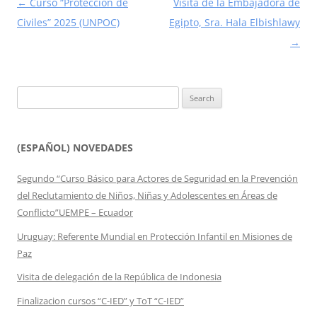
Post
←
Curso “Protección de
Visita de la Embajadora de
navigation
Civiles” 2025 (UNPOC)
Egipto, Sra. Hala Elbishlawy
→
Search
for:
(ESPAÑOL) NOVEDADES
Segundo “Curso Básico para Actores de Seguridad en la Prevención
del Reclutamiento de Niños, Niñas y Adolescentes en Áreas de
Conflicto”UEMPE – Ecuador
Uruguay: Referente Mundial en Protección Infantil en Misiones de
Paz
Visita de delegación de la República de Indonesia
Finalizacion cursos “C-IED” y ToT “C-IED”