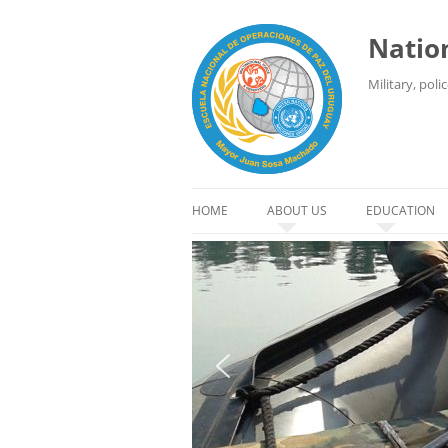
Nation
Military, poli
HOME
ABOUT US
EDUCATION
HISTORY
DISTANCE LE
HEADQUARTERS
STUDENTS
ORGANIZATION
INSTRUCTOR
AUTHORITIES
CODE OF CONDUCT