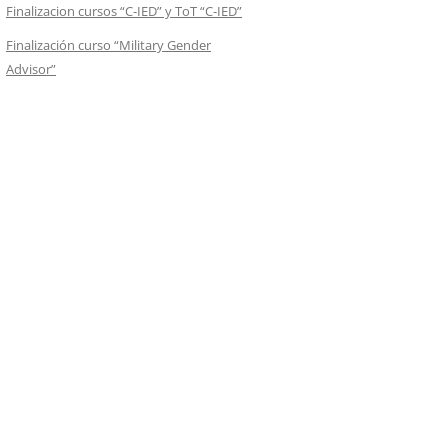
Finalizacion cursos “C-IED” y ToT “C-IED”
Finalización curso “Military Gender
Advisor”