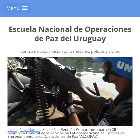
Menú
Escuela Nacional de Operaciones
de Paz del Uruguay
Centro de capacitación para militares, policías y civiles
Inicio
›
Novedades
›
Finalizó la Reunión Preparatoria para la XII
Asamblea General de la Asociación Latinoamericana de Centros de
Entrenamiento para Operaciones de Paz “ALCOPAZ”