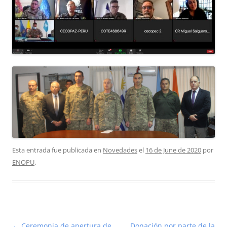
Esta entrada fue publicada en
Novedades
el
16 de June de 2020
por
ENOPU
.
Navegación
←
Ceremonia de apertura de
Donación por parte de la