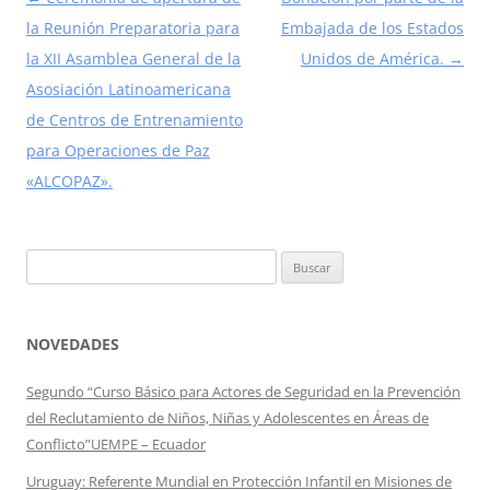
de
la Reunión Preparatoria para
Embajada de los Estados
entradas
la XII Asamblea General de la
Unidos de América.
→
Asosiación Latinoamericana
de Centros de Entrenamiento
para Operaciones de Paz
«ALCOPAZ».
Buscar:
NOVEDADES
Segundo “Curso Básico para Actores de Seguridad en la Prevención
del Reclutamiento de Niños, Niñas y Adolescentes en Áreas de
Conflicto”UEMPE – Ecuador
Uruguay: Referente Mundial en Protección Infantil en Misiones de